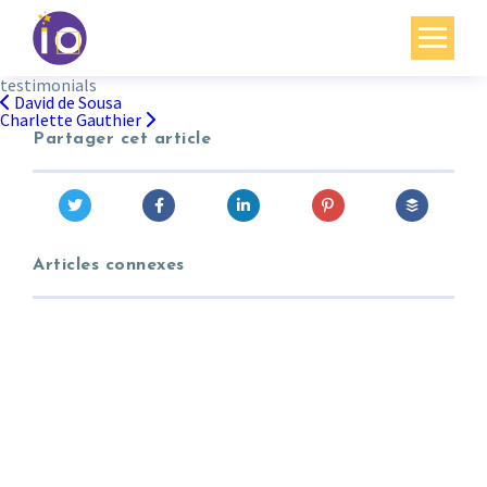
testimonials
Vos enjeux
David de Sousa
Navigation
Charlette Gauthier
de
l’article
Partager cet article
Nos expertises
Académie
Ressources
Articles connexes
Agenda
Contact
Mon compte
English