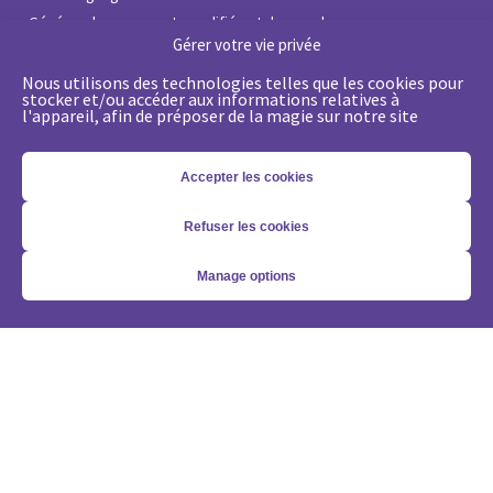
•
Générer des prospects qualifiés et des rendez-vous
Gérer votre vie privée
•
Passez d’une logique de leads à une approche compte
•
Optimiser ma solution Demandbase
Nous utilisons des technologies telles que les cookies pour
stocker et/ou accéder aux informations relatives à
•
Optimiser ma solution Marketo
l'appareil, afin de préposer de la magie sur notre site
Nos expertises
Accepter les cookies
•
État de l’Art du Marketing Digital B2B
•
Coaching stratégique gratuit
Refuser les cookies
•
Stratégie de Lead Management
•
Stratégie Account-Based GTM
Manage options
•
Marketing Automation avec Marketo
•
Account-Based GTM avec Demandbase
•
La génération de leads grâce à l’IA
Vous voulez nous suivre?
Abonnez-vous à notre newsletter