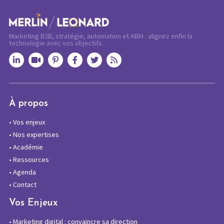
Marketing B2B, stratégie, automation et ABM : alignez enfin la
technologie avec vos objectifs.
À propos
•
Vos enjeux
•
Nos expertises
•
Académie
•
Ressources
•
Agenda
•
Contact
Vos Enjeux
•
Marketing digital : convaincre sa direction