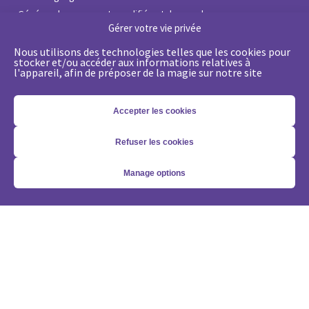
•
Générer des prospects qualifiés et des rendez-vous
Gérer votre vie privée
•
Passez d’une logique de leads à une approche compte
•
Optimiser ma solution Demandbase
Nous utilisons des technologies telles que les cookies pour
stocker et/ou accéder aux informations relatives à
•
Optimiser ma solution Marketo
l'appareil, afin de préposer de la magie sur notre site
Nos expertises
Accepter les cookies
•
État de l’Art du Marketing Digital B2B
•
Coaching stratégique gratuit
Refuser les cookies
•
Stratégie de Lead Management
•
Stratégie Account-Based GTM
Manage options
•
Marketing Automation avec Marketo
•
Account-Based GTM avec Demandbase
•
La génération de leads grâce à l’IA
Vous voulez nous suivre?
Abonnez-vous à notre newsletter