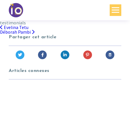
testimonials
Vos enjeux
Evelina Tetu
Navigation
Déborah Pambi
de
l’article
Partager cet article
Nos expertises
Académie
Ressources
Articles connexes
Agenda
Contact
Mon compte
English