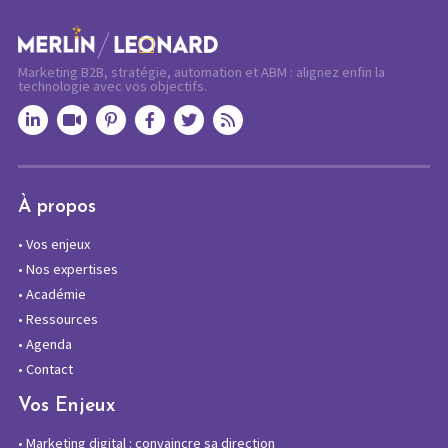
Marketing B2B, stratégie, automation et ABM : alignez enfin la
technologie avec vos objectifs.
À propos
•
Vos enjeux
•
Nos expertises
•
Académie
•
Ressources
•
Agenda
•
Contact
Vos Enjeux
•
Marketing digital : convaincre sa direction