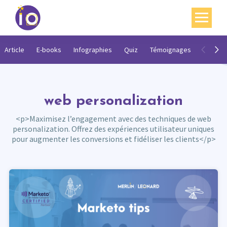
Vos enjeux
Article
E-books
Infographies
Quiz
Témoignages
Vidéos
Nos expertises
Académie
web personalization
Ressources
<p>Maximisez l’engagement avec des techniques de web
personalization. Offrez des expériences utilisateur uniques
Agenda
pour augmenter les conversions et fidéliser les clients</p>
Contact
Mon compte
English