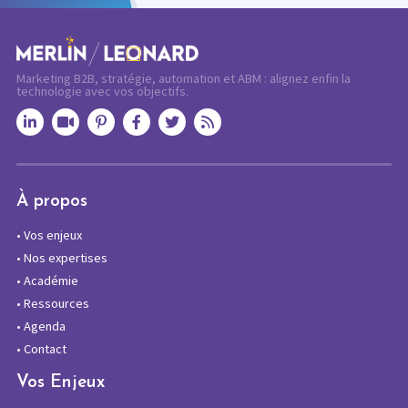
Marketing B2B, stratégie, automation et ABM : alignez enfin la
technologie avec vos objectifs.
À propos
•
Vos enjeux
•
Nos expertises
•
Académie
•
Ressources
•
Agenda
•
Contact
Vos Enjeux