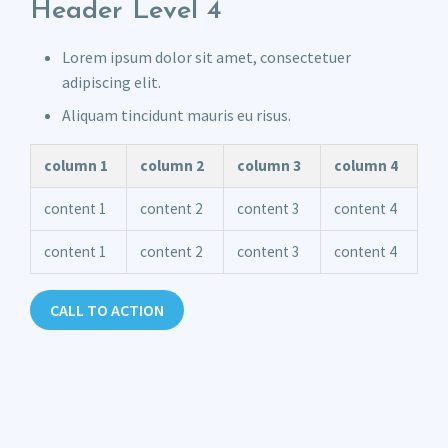
Header Level 4
Lorem ipsum dolor sit amet, consectetuer
adipiscing elit.
Aliquam tincidunt mauris eu risus.
column 1
column 2
column 3
column 4
content 1
content 2
content 3
content 4
content 1
content 2
content 3
content 4
CALL TO ACTION