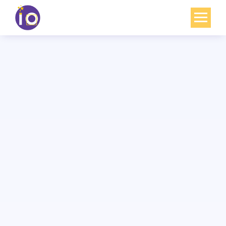
Vos enjeux
Nos expertises
Académie
Ressources
Agenda
Contact
Mon compte
English