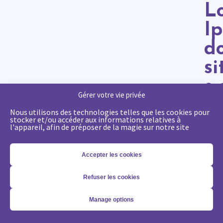
L
I
do
si
a
Gérer votre vie privée
Nous utilisons des technologies telles que les cookies pour
stocker et/ou accéder aux informations relatives à
Pell
l'appareil, afin de préposer de la magie sur notre site
habi
morb
Accepter les cookies
trist
sene
Refuser les cookies
et
netu
Manage options
et
male