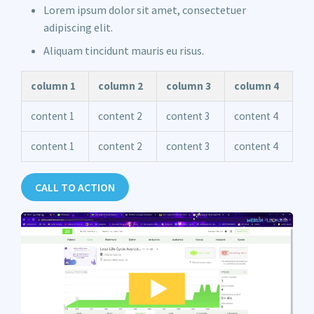
Lorem ipsum dolor sit amet, consectetuer
adipiscing elit.
Aliquam tincidunt mauris eu risus.
column 1
column 2
column 3
column 4
content 1
content 2
content 3
content 4
content 1
content 2
content 3
content 4
CALL TO ACTION