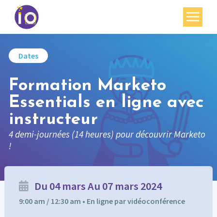
Vos enjeux
Dates
Nos expertises
Formation Marketo
Académie
Essentials en ligne avec
Ressources
instructeur
Agenda
4 demi-journées (14 heures) pour découvrir Marketo
!
Contact
Mon compte
Du 04 mars Au 07 mars 2024
English
9:00 am / 12:30 am • En ligne par vidéoconférence