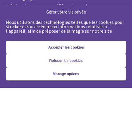
•
Générer des prospects qualifiés et des rendez-vous
Gérer votre vie privée
•
Passez d’une logique de leads à une approche compte
•
Optimiser ma solution Demandbase
Nous utilisons des technologies telles que les cookies pour
stocker et/ou accéder aux informations relatives à
•
Optimiser ma solution Marketo
l'appareil, afin de préposer de la magie sur notre site
Nos expertises
Accepter les cookies
•
État de l’Art du Marketing Digital B2B
•
Coaching stratégique gratuit
Refuser les cookies
•
Stratégie de Lead Management
•
Stratégie Account-Based GTM
Manage options
•
Marketing Automation avec Marketo
•
Account-Based GTM avec Demandbase
•
La génération de leads grâce à l’IA
Vous voulez nous suivre?
Abonnez-vous à notre newsletter