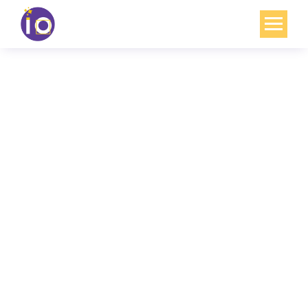
Vos enjeux
Nos expertises
Académie
Ressources
Agenda
Contact
Mon compte
English