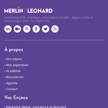
Marketing B2B, stratégie, automation et ABM : alignez enfin la
technologie avec vos objectifs.
À propos
•
Vos enjeux
•
Nos expertises
•
Académie
•
Ressources
•
Agenda
•
Contact
Vos Enjeux
•
Marketing digital : convaincre sa direction