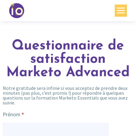
Vos enjeux
Nos expertises
Questionnaire de
Académie
satisfaction
Marketo Advanced
Ressources
Agenda
Notre gratitude sera infinie si vous acceptez de prendre deux
minutes (pas plus, c’est promis !) pour répondre à quelques
Contact
questions sur la formation Marketo Essentials que vous avez
suivie.
Mon compte
Questionnaire
Prénom
*
de
satisfaction
English
Formation
Advanced