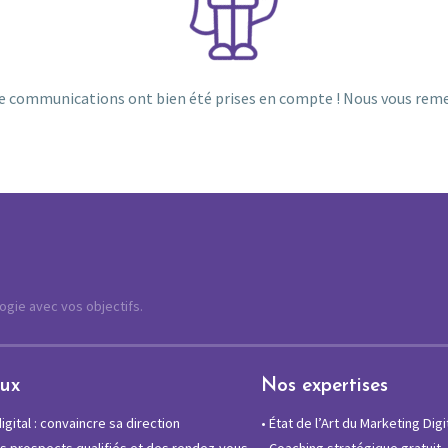
e communications ont bien été prises en compte ! Nous vous remer
logie avec vos objectifs.
eux
Nos expertises
gital : convaincre sa direction
•
État de l’Art du Marketing Digi
 prospects qualifiés et des rendez-vous
•
Coaching stratégique gratuit