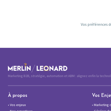
Vos préférences d
Marketing B2B, stratégie, automation et ABM : alignez enfin la techno
À propos
Vos Enj
•
Vos enjeux
•
Marketing di
•
Nos expertises
•
Générer des