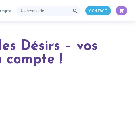
ompte
CONTACT
es Désirs – vos
n compte !