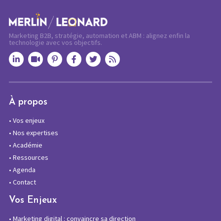
Marketing B2B, stratégie, automation et ABM : alignez enfin la
technologie avec vos objectifs.
À propos
•
Vos enjeux
•
Nos expertises
•
Académie
•
Ressources
•
Agenda
•
Contact
Vos Enjeux
•
Marketing digital : convaincre sa direction