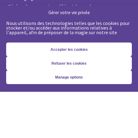
•
Générer des prospects qualifiés et des rendez-vous
Gérer votre vie privée
•
Passez d’une logique de leads à une approche compte
•
Optimiser ma solution Demandbase
Nous utilisons des technologies telles que les cookies pour
stocker et/ou accéder aux informations relatives à
•
Optimiser ma solution Marketo
l'appareil, afin de préposer de la magie sur notre site
Nos expertises
Accepter les cookies
•
État de l’Art du Marketing Digital B2B
•
Coaching stratégique gratuit
Refuser les cookies
•
Stratégie de Lead Management
•
Stratégie Account-Based GTM
Manage options
•
Marketing Automation avec Marketo
•
Account-Based GTM avec Demandbase
•
La génération de leads grâce à l’IA
Vous voulez nous suivre?
Abonnez-vous à notre newsletter