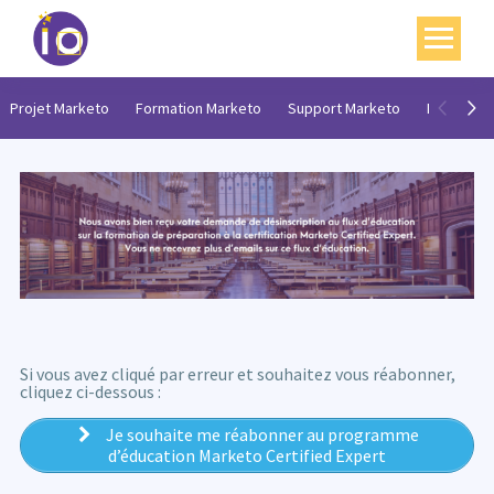
Vos enjeux
Projet Marketo
Formation Marketo
Support Marketo
Délégati
Nos expertises
Académie
Ressources
Agenda
Contact
Si vous avez cliqué par erreur et souhaitez vous réabonner,
cliquez ci-dessous :
Mon compte
Je souhaite me réabonner au programme
English
d’éducation Marketo Certified Expert