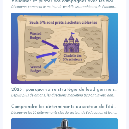
Visualiser et piloter vos campagnes avec les workflows graphiques Paminga.
Découvrez comment le moteur de workflows graphiques de Paminga vous permet de visualiser toute la logique de vos campagnes en un seul coup d’œil — branches conditionnelles, AB tests, waits et intégration Salesforce.
2025 : pourquoi votre stratégie de lead gen ne suffit plus (et comment l’Account-Based Marketing peut relancer vos performances)
Depuis plus de dix ans, les directions marketing B2B ont investi dans des plateformes…
Comprendre les déterminants du secteur de l’éducation et leurs impacts sur le marketing
Découvrez les 10 déterminants clés du secteur de l’éducation et leur impact sur le marketing : attentes des prospects, innovations digitales, impact sociétal, et stratégies pour des campagnes réussies. Un guide complet pour les professionnels du marketing éducatif.