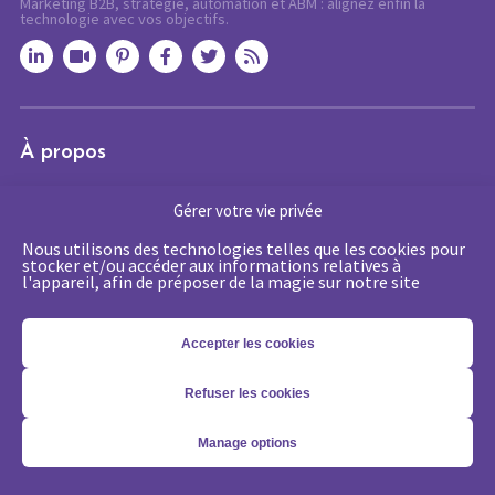
Marketing B2B, stratégie, automation et ABM : alignez enfin la
technologie avec vos objectifs.
À propos
•
Vos enjeux
Gérer votre vie privée
•
Nos expertises
Nous utilisons des technologies telles que les cookies pour
•
Académie
stocker et/ou accéder aux informations relatives à
•
Ressources
l'appareil, afin de préposer de la magie sur notre site
•
Agenda
•
Contact
Accepter les cookies
Vos Enjeux
Refuser les cookies
•
Marketing digital : convaincre sa direction
•
Générer des prospects qualifiés et des rendez-vous
Manage options
•
Passez d’une logique de leads à une approche compte