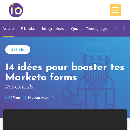
Vos enjeux
Article
E-books
Infographies
Quiz
Témoignages
Vidéos
Nos expertises
Article
Académie
14 idées pour booster tes
Ressources
Marketo forms
Agenda
Nos conseils
Contact
15mn
Niveau Avancé
Mon compte
English