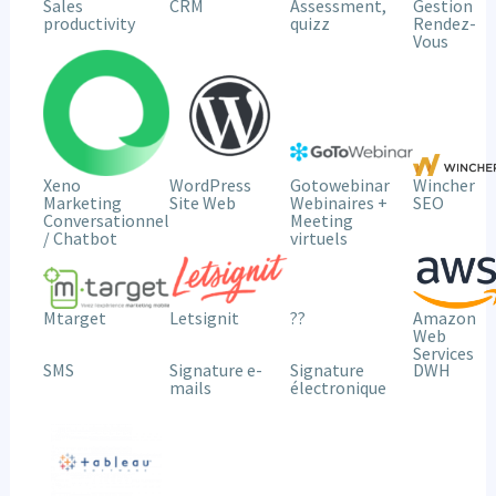
Sales
CRM
Assessment,
Gestion
productivity
quizz
Rendez-
Vous
Wincher
Xeno
WordPress
Gotowebinar
Marketing
Site Web
Webinaires +
SEO
Conversationnel
Meeting
/ Chatbot
virtuels
??
Letsignit
Amazon
Mtarget
Web
Services
SMS
Signature e-
Signature
DWH
mails
électronique