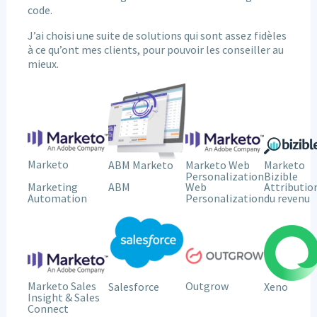
code.
J’ai choisi une suite de solutions qui sont assez fidèles
à ce qu’ont mes clients, pour pouvoir les conseiller au
mieux.
Marketo
ABM Marketo
Marketo
Marketo Web
Bizible
Personalization
Marketing
ABM
Web
Attributio
Automation
Personalization
du revenu
Outgrow
Marketo Sales
Salesforce
Xeno
Insight & Sales
Connect