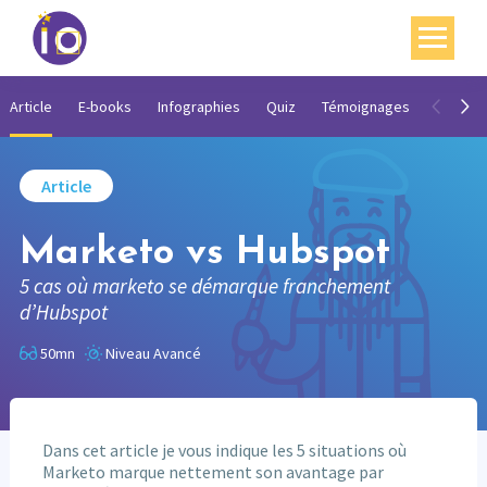
Vos enjeux
Article
E-books
Infographies
Quiz
Témoignages
Vidéos
Nos expertises
Article
Académie
Marketo vs Hubspot
Ressources
5 cas où marketo se démarque franchement
Agenda
d’Hubspot
Contact
50mn
Niveau Avancé
Mon compte
English
Dans cet article je vous indique les 5 situations où
Marketo marque nettement son avantage par