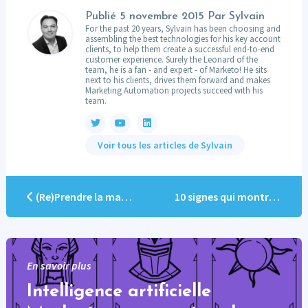
Publié
5 novembre 2015
Par Sylvain
For the past 20 years, Sylvain has been choosing and
assembling the best technologies for his key account
clients, to help them create a successful end-to-end
customer experience. Surely the Leonard of the
team, he is a fan - and expert - of Marketo! He sits
next to his clients, drives them forward and makes
Marketing Automation projects succeed with his
team.
Voir tous les articles de Sylvain
(Re)Prendre la main sur Marketo
10 signes qui montrent que vous êtes mûrs pour le Marketing automation
En savoir plus
Intelligence artificielle