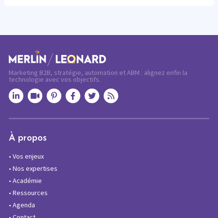
Marketing B2B, stratégie, automation et ABM : alignez enfin la
technologie avec vos objectifs.
À propos
•
Vos enjeux
•
Nos expertises
•
Académie
•
Ressources
•
Agenda
•
Contact