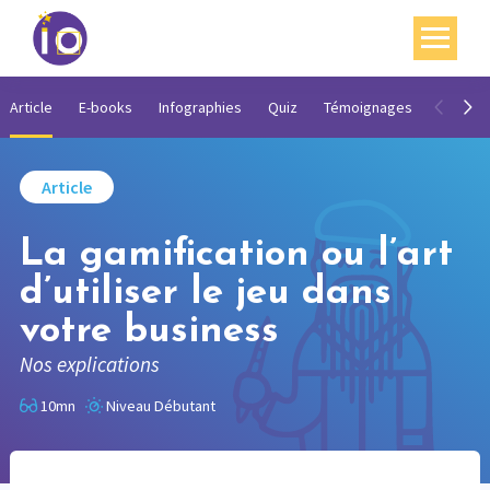
Vos enjeux
Article
E-books
Infographies
Quiz
Témoignages
Vidéos
Nos expertises
Article
Académie
La gamification ou l’art
Ressources
d’utiliser le jeu dans
Agenda
votre business
Contact
Nos explications
Mon compte
10mn
Niveau Débutant
English