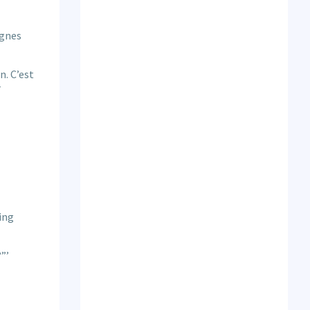
agnes
n. C’est
r
ing
”’