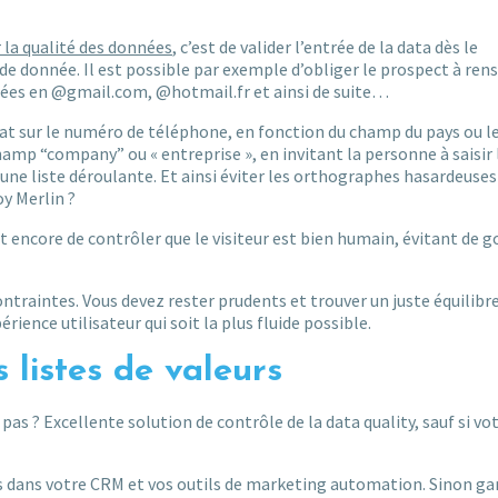
 la qualité des données
, c’est de valider l’entrée de la data dès le
 de donnée. Il est possible par exemple d’obliger le prospect à ren
trées en @gmail.com, @hotmail.fr et ainsi de suite…
 sur le numéro de téléphone, en fonction du champ du pays ou le 
amp “company” ou « entreprise », en invitant la personne à saisir 
 une liste déroulante. Et ainsi éviter les orthographes hasardeuses
y Merlin ?
 encore de contrôler que le visiteur est bien humain, évitant de g
contraintes. Vous devez rester prudents et trouver un juste équilibre
rience utilisateur qui soit la plus fluide possible.
 listes de valeurs
 pas ? Excellente solution de contrôle de la data quality, sauf si vot
rs dans votre CRM et vos outils de marketing automation. Sinon ga