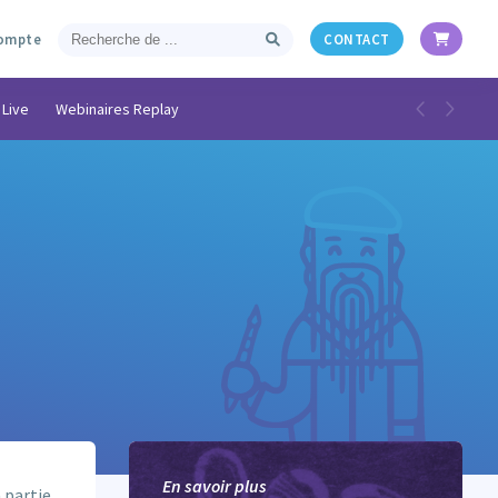
ompte
CONTACT
 Live
Webinaires Replay
En savoir plus
 partie.