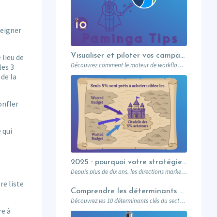
seigner
Visualiser et piloter vos campagnes avec les workflows graphiques Paminga.
lieu de
Découvrez comment le moteur de workflows graphiques de Paminga vous permet de visualiser toute la logique de vos campagnes en un seul coup d’œil — branches conditionnelles, AB tests, waits et intégration Salesforce.
les 3
 de la
onfler
 qui
2025 : pourquoi votre stratégie de lead gen ne suffit plus (et comment l’Account-Based Marketing peut relancer vos performances)
Depuis plus de dix ans, les directions marketing B2B ont investi dans des plateformes…
re liste
Comprendre les déterminants du secteur de l’éducation et leurs impacts sur le marketing
Découvrez les 10 déterminants clés du secteur de l’éducation et leur impact sur le marketing : attentes des prospects, innovations digitales, impact sociétal, et stratégies pour des campagnes réussies. Un guide complet pour les professionnels du marketing éducatif.
re à