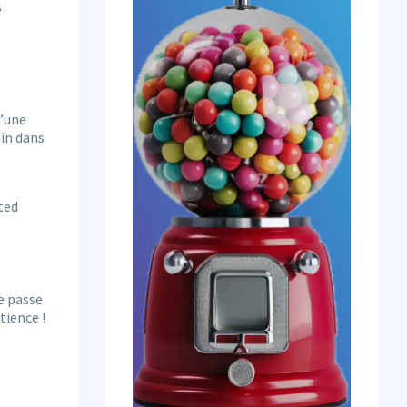
s
d’une
ain dans
ted
e passe
tience !