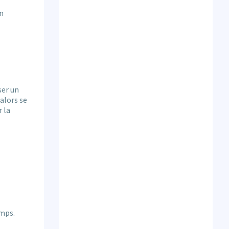
en
ser un
 alors se
r la
amps.