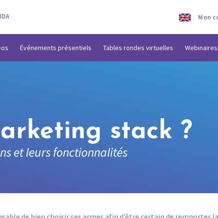
NDA
Mon c
éos
Événements présentiels
Tables rondes virtuelles
Webinaires
arketing stack ?
s et leurs fonctionnalités
sable de bien choisir ses armes afin d’être certain de remporter la