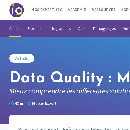
NOS EXPERTISES
ACADÉMIE
RESSOURCES
AGE
Article
E-books
Infographies
Quiz
Témoignages
Vid
Article
Data Quality : M
Mieux comprendre les différentes solution
40mn
Niveau Expert
Pour combattre un hydre à plusieurs têtes, il est indispen