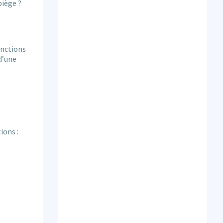
piège ?
onctions
d’une
ions :