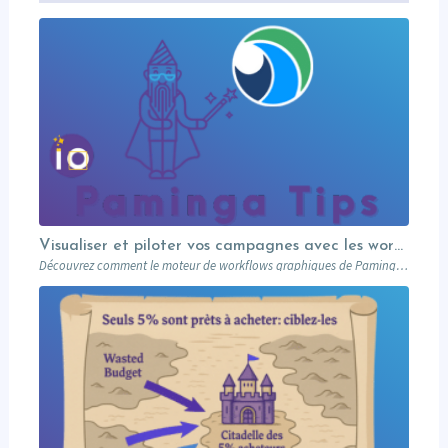
Visualiser et piloter vos campagnes avec les workflows graphiques Paminga.
Découvrez comment le moteur de workflows graphiques de Paminga vous permet de visualiser toute la logique de vos campagnes en un seul coup d’œil — branches conditionnelles, AB tests, waits et intégration Salesforce.