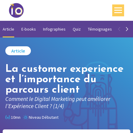
Vos enjeux
Article
E-books
Infographies
Quiz
Témoignages
Vidéos
Nos expertises
Article
Académie
La customer experience
Ressources
et l’importance du
Agenda
parcours client
Contact
Comment le Digital Marketing peut améliorer
l’Expérience Client ? (1/4)
Mon compte
10mn
Niveau Débutant
English