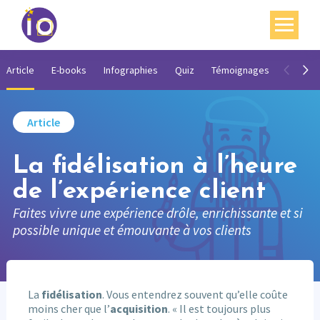
Vos enjeux
Article
E-books
Infographies
Quiz
Témoignages
Vidéos
Nos expertises
Article
Académie
La fidélisation à l’heure
Ressources
de l’expérience client
Agenda
Faites vivre une expérience drôle, enrichissante et si
Contact
possible unique et émouvante à vos clients
Mon compte
English
La
fidélisation
. Vous entendrez souvent qu’elle coûte
moins cher que l’
acquisition
. « Il est toujours plus