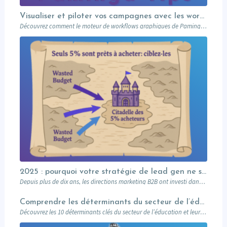
Visualiser et piloter vos campagnes avec les workflows graphiques Paminga.
Découvrez comment le moteur de workflows graphiques de Paminga vous permet de visualiser toute la logique de vos campagnes en un seul coup d’œil — branches conditionnelles, AB tests, waits et intégration Salesforce.
2025 : pourquoi votre stratégie de lead gen ne suffit plus (et comment l’Account-Based Marketing peut relancer vos performances)
Depuis plus de dix ans, les directions marketing B2B ont investi dans des plateformes…
Comprendre les déterminants du secteur de l’éducation et leurs impacts sur le marketing
Découvrez les 10 déterminants clés du secteur de l’éducation et leur impact sur le marketing : attentes des prospects, innovations digitales, impact sociétal, et stratégies pour des campagnes réussies. Un guide complet pour les professionnels du marketing éducatif.