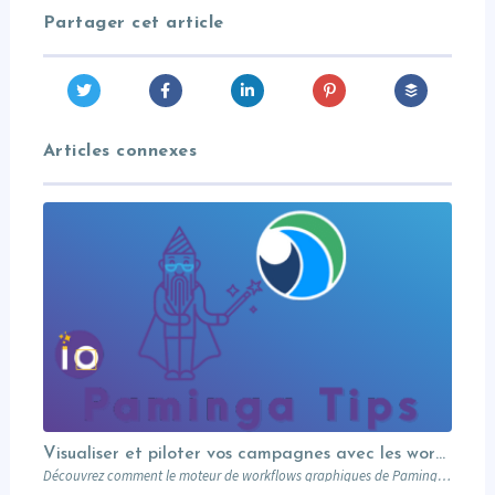
Partager cet article
Articles connexes
Visualiser et piloter vos campagnes avec les workflows graphiques Paminga.
Découvrez comment le moteur de workflows graphiques de Paminga vous permet de visualiser toute la logique de vos campagnes en un seul coup d’œil — branches conditionnelles, AB tests, waits et intégration Salesforce.