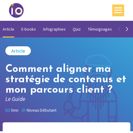
Vos enjeux
Article
E-books
Infographies
Quiz
Témoignages
Vidéos
Nos expertises
Article
Académie
Comment aligner ma
Ressources
stratégie de contenus et
Agenda
mon parcours client ?
Contact
Le Guide
Mon compte
5mn
Niveau Débutant
English