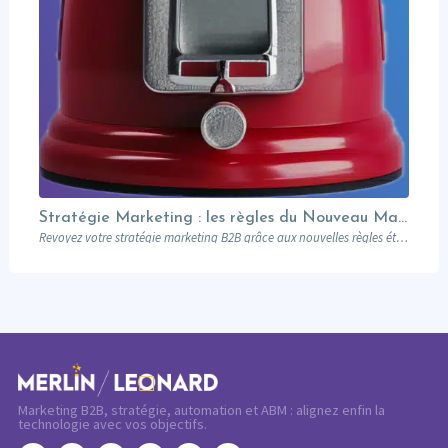
Stratégie Marketing : les règles du Nouveau Manuel B2B selon Jon Miller
Revoyez votre stratégie marketing B2B grâce aux nouvelles règles établies par Jon Miller. Apprenez des erreurs du passé pour réussir dans un marché en constante évolution.
Marketing B2B, stratégie, automation et ABM : alignez enfin la
technologie avec vos objectifs.