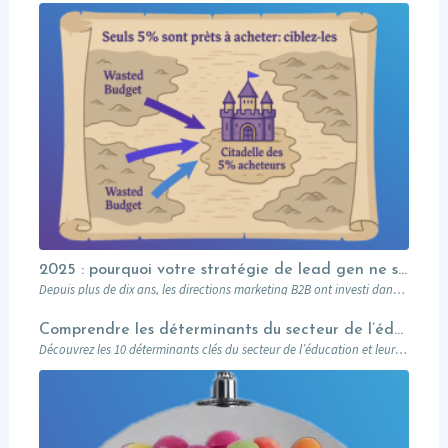
2025 : pourquoi votre stratégie de lead gen ne suffit plus (et comment l’Account-Based Marketing peut relancer vos performances)
Depuis plus de dix ans, les directions marketing B2B ont investi dans des plateformes…
Comprendre les déterminants du secteur de l’éducation et leurs impacts sur le marketing
Découvrez les 10 déterminants clés du secteur de l’éducation et leur impact sur le marketing : attentes des prospects, innovations digitales, impact sociétal, et stratégies pour des campagnes réussies. Un guide complet pour les professionnels du marketing éducatif.