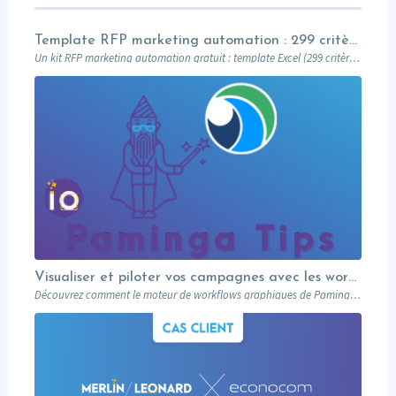
Template RFP marketing automation : 299 critères pour évaluer sans se laisser enfumer
Un kit RFP marketing automation gratuit : template Excel (299 critères, 18 catégories) + brief de cadrage Word. Barème de notation à 7 valeurs (natif inclus vs module payant), pondération Must / Should / Nice, workflow d’évaluation en 4 étapes. Prêt à envoyer à votre short-list d’éditeurs.
Visualiser et piloter vos campagnes avec les workflows graphiques Paminga.
Découvrez comment le moteur de workflows graphiques de Paminga vous permet de visualiser toute la logique de vos campagnes en un seul coup d’œil — branches conditionnelles, AB tests, waits et intégration Salesforce.