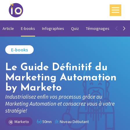
Vos enjeux
Article
E-books
Infographies
Quiz
Témoignages
Vidéos
Nos expertises
E-books
Académie
Le Guide Définitif du
Ressources
Marketing Automation
Agenda
by Marketo
Contact
Industrialisez enfin vos processus grâce au
Marketing Automation et consacrez vous à votre
Mon compte
stratégie!
English
Marketo
50mn
Niveau Débutant