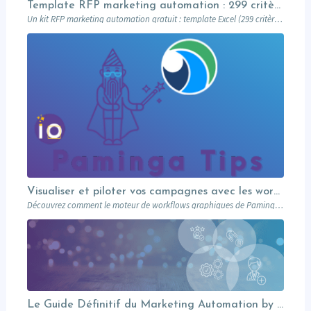
Template RFP marketing automation : 299 critères pour évaluer sans se laisser enfumer
Un kit RFP marketing automation gratuit : template Excel (299 critères, 18 catégories) + brief de cadrage Word. Barème de notation à 7 valeurs (natif inclus vs module payant), pondération Must / Should / Nice, workflow d’évaluation en 4 étapes. Prêt à envoyer à votre short-list d’éditeurs.
Visualiser et piloter vos campagnes avec les workflows graphiques Paminga.
Découvrez comment le moteur de workflows graphiques de Paminga vous permet de visualiser toute la logique de vos campagnes en un seul coup d’œil — branches conditionnelles, AB tests, waits et intégration Salesforce.
Le Guide Définitif du Marketing Automation by Marketo