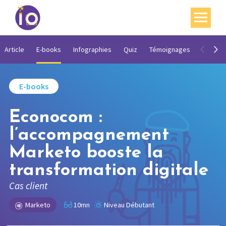
Vos enjeux
Article
E-books
Infographies
Quiz
Témoignages
Vidéos
Nos expertises
E-books
Académie
Econocom :
Ressources
l’accompagnement
Agenda
Marketo booste la
Contact
transformation digitale
Mon compte
Cas client
English
Marketo
10mn
Niveau Débutant