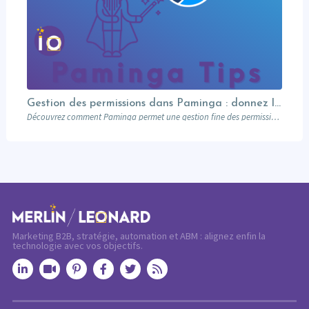
Gestion des permissions dans Paminga : donnez les bons droits aux bonnes personnes
Découvrez comment Paminga permet une gestion fine des permissions : rôles, équipes, workspaces et contrôle au niveau des champs. Sécurisez votre marketing automation.
Marketing B2B, stratégie, automation et ABM : alignez enfin la
technologie avec vos objectifs.