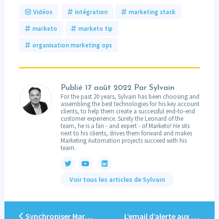
Vidéos
intégration
marketing stack
marketo
marketo tip
organisation marketing ops
Publié
17 août 2022
Par Sylvain
For the past 20 years, Sylvain has been choosing and
assembling the best technologies for his key account
clients, to help them create a successful end-to-end
customer experience. Surely the Leonard of the
team, he is a fan - and expert - of Marketo! He sits
next to his clients, drives them forward and makes
Marketing Automation projects succeed with his
team.
Voir tous les articles de Sylvain
Synchroniser Marketo et Salesforce : Un Conte sur le Traité du Roi Arthur
L’email d’alerte aux commerciaux