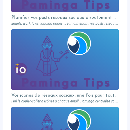
Planifier vos posts réseaux sociaux directement depuis votre MA
Emails, workflows, landing pages… et maintenant vos posts réseaux sociaux. Paminga centralise votre marketing dans un seul outil. Paminga Tip #08.
Vos icônes de réseaux sociaux, une fois pour toutes
Fini le copier-coller d’icônes à chaque email. Paminga centralise vos profils sociaux et les met à disposition de toute l’équipe via un élément dédié. Découvrez comment en 5 minutes.