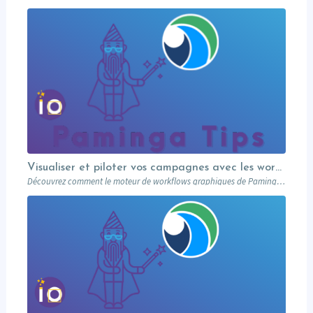
Visualiser et piloter vos campagnes avec les workflows graphiques Paminga.
Découvrez comment le moteur de workflows graphiques de Paminga vous permet de visualiser toute la logique de vos campagnes en un seul coup d’œil — branches conditionnelles, AB tests, waits et intégration Salesforce.