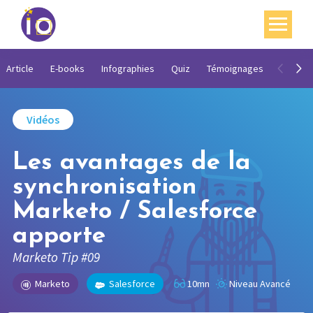
Vos enjeux
Article
E-books
Infographies
Quiz
Témoignages
Vidéos
Nos expertises
Vidéos
Académie
Les avantages de la
Ressources
synchronisation
Agenda
Marketo / Salesforce
Contact
apporte
Mon compte
Marketo Tip #09
English
Marketo
Salesforce
10mn
Niveau Avancé