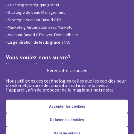
•
Coaching stratégique gratuit
•
Stratégie de Lead Management
•
Stratégie Account-Based GTM
•
Marketing Automation avec Marketo
•
Account-Based GTM avec Demandbase
•
La génération de leads grâce à l’IA
Vous voulez nous suivre?
Abonnez-vous à notre newsletter
Gérer votre vie privée
Nous utilisons des technologies telles que les cookies pour
stocker et/ou accéder aux informations relatives à
l'appareil, afin de préposer de la magie sur notre site
La certification qualité a été délivrée au
titre de la catégorie d’action suivante :
Actions de formations
Accepter les cookies
Refuser les cookies
Copyright 2026 - © Merlin/Leonard -
Mentions légales
-
Politique
Manage options