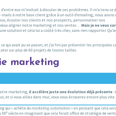
entre eux m’invitait à discuter de ses problèmes. Il m’a tenu ce d
mails à notre base client grâce à un outil d’emailing, nous avons 
x, écouter nos clients et nos prospects, personnaliser nos
ieux aligner notre marketing et nos ventes…
Mais je ne veux su
 une solution et cela lui a coûté très cher, sans rien rapporter. Qu’
e qui avait pu se passer, et j’ai fini par présenter les principales 
ter sur plus de 60 projets de toutes tailles.
ie marketing
votre marketing,
il accélère juste une évolution déjà présente
: 
ur, et si vous alliez dans mur, vous vous écraserez encore plus vite.
ing qui « achète du
marketing automation
» en pensant que cela sera
e
u XX
siècle en imaginant que cela ferait office de stratégie de vent