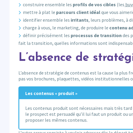
construire ensemble les
profils de vos cibles
(les
buy
mettre à plat le
parcours client idéal
que vous aimerie
identifier ensemble les
irritants
, leurs problèmes, à d
charge à vous, le marketing, de produire le
contenu a
définir précisément les
processus de transition
des p
fait la transition, quelles informations sont indispensab
L’absence de stratég
L’absence de stratégie de contenus est la cause la plus f
pas vos brochures, plaquettes, vidéos institutionnelles 
Les contenus « produit »
Les contenus produit sont nécessaires mais très tard 
le prospect est persuadé qu’il lui faut un produit ou u
proposer les mêmes contenus.
L’autre erreur consiste à vouloir adresser dès le départ to