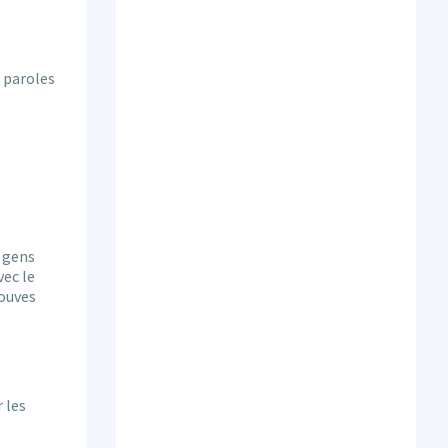
e paroles
s gens
vec le
douves
 les