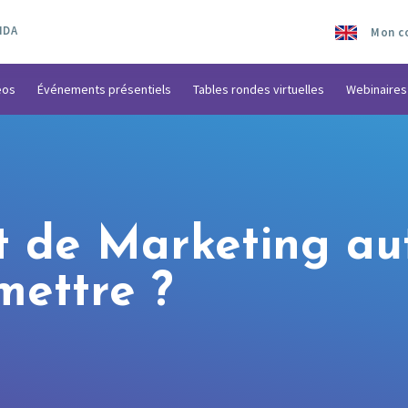
NDA
Mon c
éos
Événements présentiels
Tables rondes virtuelles
Webinaires
t de Marketing au
mettre ?