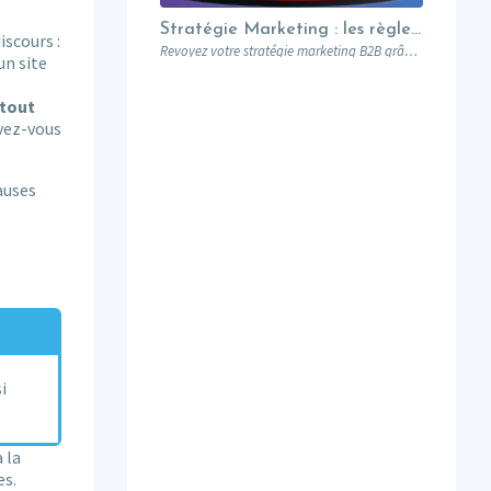
Stratégie Marketing : les règles du Nouveau Manuel B2B selon Jon Miller
iscours :
Revoyez votre stratégie marketing B2B grâce aux nouvelles règles établies par Jon Miller. Apprenez des erreurs du passé pour réussir dans un marché en constante évolution.
un site
rtout
avez-vous
causes
si
 la
es.