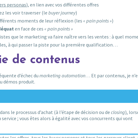
ers personas
), en lien avec vos différentes offres
z les voir traverser (le
buyer journey
)
ifférents moments de leur réflexion (les
« pain points »
)
déquat
en face de ces
« pain points »
istes que le marketing va faire naître vers les ventes : à quel mom
les, à qui passer la piste pour la première qualification…
ie de contenus
réquente d’échec du
marketing automation
… Et par contenus, je n’
ou démos produit.
dans le processus d’achat (à l’étape de décision ou de
closing
), lor
n service ; vous êtes alors à égalité avec vos concurrents qui vont
utes les offres, tous les
buyer personas
et tous les parcours client, 