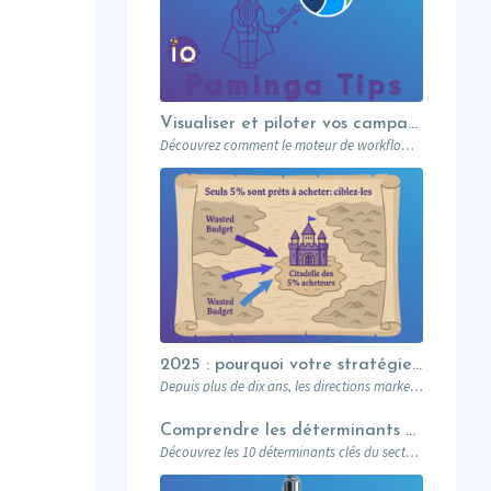
Visualiser et piloter vos campagnes avec les workflows graphiques Paminga.
Découvrez comment le moteur de workflows graphiques de Paminga vous permet de visualiser toute la logique de vos campagnes en un seul coup d’œil — branches conditionnelles, AB tests, waits et intégration Salesforce.
2025 : pourquoi votre stratégie de lead gen ne suffit plus (et comment l’Account-Based Marketing peut relancer vos performances)
Depuis plus de dix ans, les directions marketing B2B ont investi dans des plateformes…
Comprendre les déterminants du secteur de l’éducation et leurs impacts sur le marketing
Découvrez les 10 déterminants clés du secteur de l’éducation et leur impact sur le marketing : attentes des prospects, innovations digitales, impact sociétal, et stratégies pour des campagnes réussies. Un guide complet pour les professionnels du marketing éducatif.