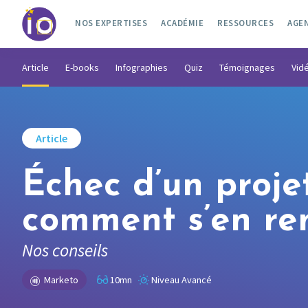
NOS EXPERTISES
ACADÉMIE
RESSOURCES
AGE
Article
E-books
Infographies
Quiz
Témoignages
Vid
Article
Échec d’un proje
comment s’en re
Nos conseils
Marketo
10mn
Niveau Avancé