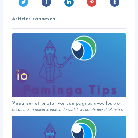
Articles connexes
Visualiser et piloter vos campagnes avec les workflows graphiques Paminga.
Découvrez comment le moteur de workflows graphiques de Paminga vous permet de visualiser toute la logique de vos campagnes en un seul coup d’œil — branches conditionnelles, AB tests, waits et intégration Salesforce.