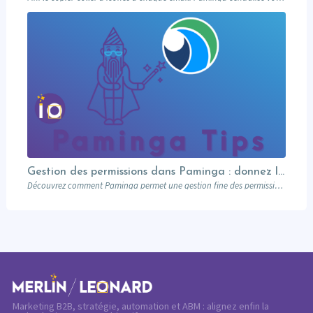
Gestion des permissions dans Paminga : donnez les bons droits aux bonnes personnes
Découvrez comment Paminga permet une gestion fine des permissions : rôles, équipes, workspaces et contrôle au niveau des champs. Sécurisez votre marketing automation.
Marketing B2B, stratégie, automation et ABM : alignez enfin la