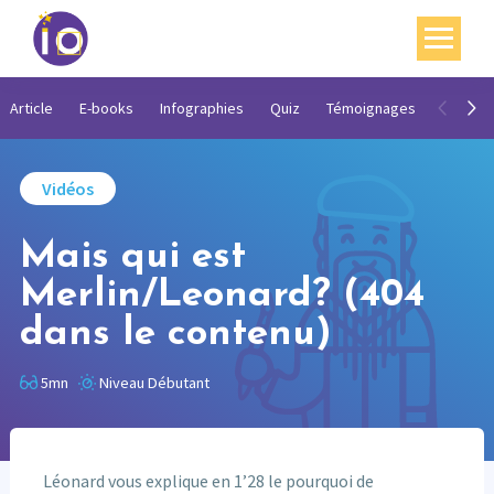
Vos enjeux
Article
E-books
Infographies
Quiz
Témoignages
Vidéos
Nos expertises
Vidéos
Académie
Mais qui est
Ressources
Merlin/Leonard? (404
Agenda
dans le contenu)
Contact
5mn
Niveau Débutant
Mon compte
English
Léonard vous explique en 1’28 le pourquoi de