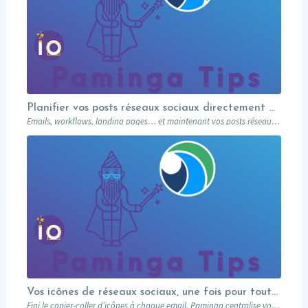
Planifier vos posts réseaux sociaux directement depuis votre MA
Emails, workflows, landing pages… et maintenant vos posts réseaux sociaux. Paminga centralise votre marketing dans un seul outil. Paminga Tip #08.
Vos icônes de réseaux sociaux, une fois pour toutes
Fini le copier-coller d’icônes à chaque email. Paminga centralise vos profils sociaux et les met à disposition de toute l’équipe via un élément dédié. Découvrez comment en 5 minutes.