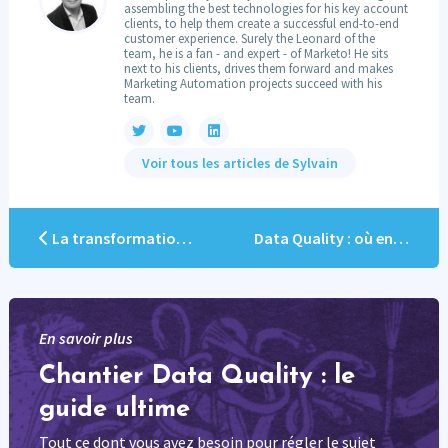
assembling the best technologies for his key account
clients, to help them create a successful end-to-end
customer experience. Surely the Leonard of the
team, he is a fan - and expert - of Marketo! He sits
next to his clients, drives them forward and makes
Marketing Automation projects succeed with his
team.
Voir tous les articles de Sylvain
La transformation digitale du Marketing de l’AFP
Data Quality : où en êtes-vous?
En savoir plus
Chantier Data Quality : le
guide ultime
Tout ce dont vous avez besoin pour régler le sujet