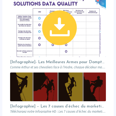
[Infographie]- Les Meilleures Armes pour Dompter l’Hydre de la Mauvaise Qualité de Données
Comme Arthur et ses chevaliers face à l’Hydre, chaque décideur marketing doit choisir avec…
[Infographie] – Les 7 causes d’échec du marketing automation
Téléchargez notre Infographie HD : Les 7 causes d’échec du marketing automation Le marketing…