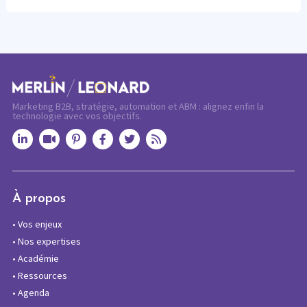
Marketing B2B, stratégie, automation et ABM : alignez enfin la
technologie avec vos objectifs.
À propos
•
Vos enjeux
•
Nos expertises
•
Académie
•
Ressources
•
Agenda