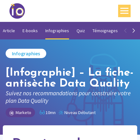
Vos enjeux
Article
E-books
Infographies
Quiz
Témoignages
Vidéos
Nos expertises
Infographies
Académie
[Infographie] – La fiche-
Ressources
antisèche Data Quality
Agenda
Suivez nos recommandations pour construire votre
Contact
plan Data Quality
Marketo
10mn
Niveau Débutant
Mon compte
English