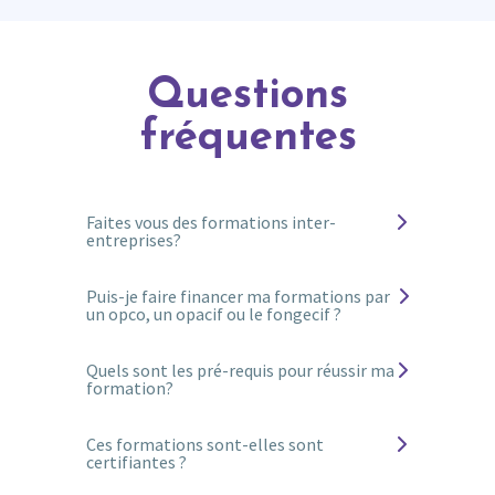
Questions
fréquentes
Faites vous des formations inter-
entreprises?
Bien sûr ! Toutes les formations ci dessus
Puis-je faire financer ma formations par
peuvent être réalisées au sein de votre
un opco, un opacif ou le fongecif ?
entreprise. Contactez-nous via le pavé ci-
dessus pour que nous en discutions.
Oui ! Merlin/Leonard est référencé comme
Quels sont les pré-requis pour réussir ma
organisme de formation et référençable
formation?
par Qualiopi.
Vous devez vous munir d’un ordinateur, de
Ces formations sont-elles sont
vos clés d’accès à Paminga et disposer de
certifiantes ?
connaissances de base en informatique.
Une bonne connaissance de l’anglais est