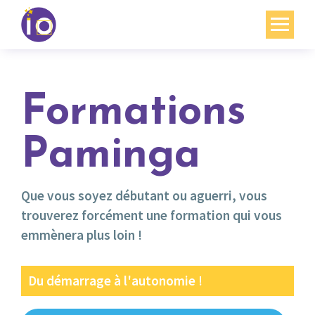
Vos enjeux
Nos expertises
Formations
Académie
Paminga
Ressources
Agenda
Que vous soyez débutant ou aguerri, vous
trouverez forcément une formation qui vous
Contact
emmènera plus loin !
Mon compte
Du démarrage à l'autonomie !
English