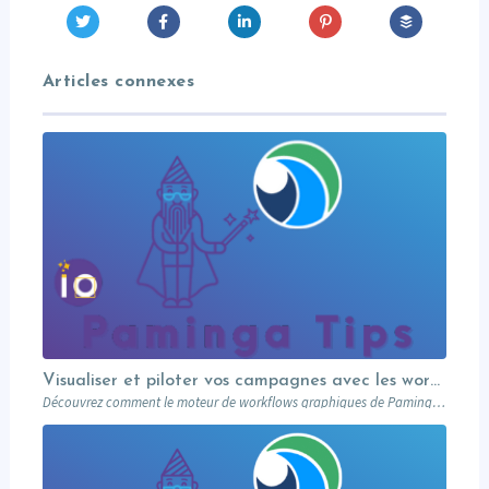
Articles connexes
Visualiser et piloter vos campagnes avec les workflows graphiques Paminga.
Découvrez comment le moteur de workflows graphiques de Paminga vous permet de visualiser toute la logique de vos campagnes en un seul coup d’œil — branches conditionnelles, AB tests, waits et intégration Salesforce.