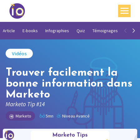
Vos enjeux
Article
E-books
Infographies
Quiz
Témoignages
Vidéos
Nos expertises
Vidéos
Académie
Trouver facilement la
Ressources
bonne information dans
Agenda
Marketo
Contact
Marketo Tip #14
Mon compte
Marketo
5mn
Niveau Avancé
English