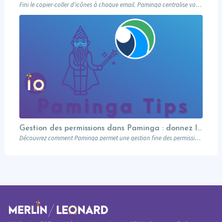
Fini le copier-coller d’icônes à chaque email. Paminga centralise vos profils sociaux et les met à disposition de toute l’équipe via un élément dédié. Découvrez comment en 5 minutes.
Gestion des permissions dans Paminga : donnez les bons droits aux bonnes personnes
Découvrez comment Paminga permet une gestion fine des permissions : rôles, équipes, workspaces et contrôle au niveau des champs. Sécurisez votre marketing automation.