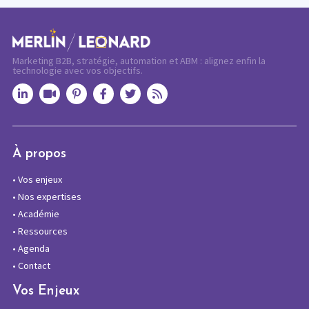
Marketing B2B, stratégie, automation et ABM : alignez enfin la
technologie avec vos objectifs.
À propos
•
Vos enjeux
•
Nos expertises
•
Académie
•
Ressources
•
Agenda
•
Contact
Vos Enjeux