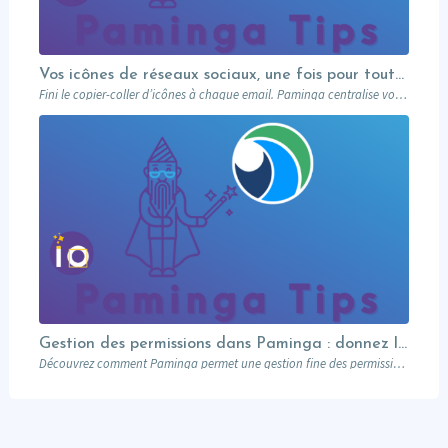
Vos icônes de réseaux sociaux, une fois pour toutes
Fini le copier-coller d’icônes à chaque email. Paminga centralise vos profils sociaux et les met à disposition de toute l’équipe via un élément dédié. Découvrez comment en 5 minutes.
Gestion des permissions dans Paminga : donnez les bons droits aux bonnes personnes
Découvrez comment Paminga permet une gestion fine des permissions : rôles, équipes, workspaces et contrôle au niveau des champs. Sécurisez votre marketing automation.