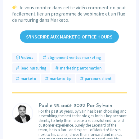
Je vous montre dans cette vidéo comment on peut
facilement lier un programme de webinaire et un flux
de nurturing dans Marketo.
S'INSCRIRE AUX MARKETO OFFICE HOURS
Vidéos
alignement ventes marketing
lead nurturing
marketing automation
marketo
marketo tip
parcours client
Publié
22 août 2022
Par Sylvain
For the past 20 years, Sylvain has been choosing and
assembling the best technologies for his key account
clients, to help them create a successful end-to-end
customer experience. Surely the Leonard of the
team, he is a fan - and expert - of Marketo! He sits
next to his clients, drives them forward and makes
Marketing Automation projects succeed with his