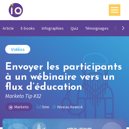
Vos enjeux
Article
E-books
Infographies
Quiz
Témoignages
Vidéos
Nos expertises
Vidéos
Académie
Envoyer les participants
Ressources
à un wébinaire vers un
Agenda
flux d’éducation
Contact
Marketo Tip #32
Mon compte
Marketo
5mn
Niveau Avancé
English