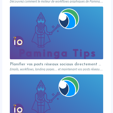
Découvrez comment le moteur de workflows graphiques de Paminga vous permet de visualiser toute la logique de vos campagnes en un seul coup d’œil — branches conditionnelles, AB tests, waits et intégration Salesforce.
Planifier vos posts réseaux sociaux directement depuis votre MA
Emails, workflows, landing pages… et maintenant vos posts réseaux sociaux. Paminga centralise votre marketing dans un seul outil. Paminga Tip #08.